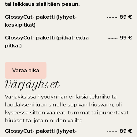
tai leikkaus sisältäen pesun.
GlossyCut- paketti (lyhyet-
89 €
keskipitkät)
GlossyCut- paketti (pitkät-extra
99 €
pitkät)
Varaa aika
Värjäykset
Värjäyksissä hyödynnän erilaisia tekniikoita
luodakseni juuri sinulle sopivan hiusvärin, oli
kyseessä sitten vaaleat, tummat tai punertavat
hiukset tai jotain niiden väliltä.
GlossyCut- paketti (lyhyet-
89 €