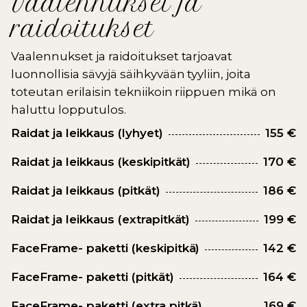
Vaalennukset ja
raidoitukset
Vaalennukset ja raidoitukset tarjoavat
luonnollisia sävyjä säihkyvään tyyliin, joita
toteutan erilaisin tekniikoin riippuen mikä on
haluttu lopputulos.
Raidat ja leikkaus (lyhyet)
155 €
Raidat ja leikkaus (keskipitkät)
170 €
Raidat ja leikkaus (pitkät)
186 €
Raidat ja leikkaus (extrapitkät)
199 €
FaceFrame- paketti (keskipitkä)
142 €
FaceFrame- paketti (pitkät)
164 €
FaceFrame- paketti (extra pitkä)
169 €